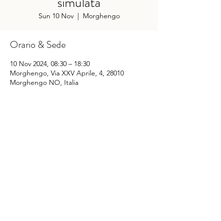
simulata
Sun 10 Nov
  |  
Morghengo
Orario & Sede
10 Nov 2024, 08:30 – 18:30
Morghengo, Via XXV Aprile, 4, 28010
Morghengo NO, Italia
Condividi questo evento
©
2014-2022
Sporting Club Monterosa Novara
Via XXV Aprile n. 4
28010 Caltignaga fraz. Morghengo (NO) - Italy