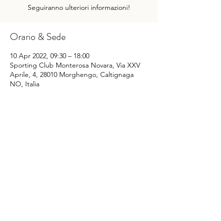
Seguiranno ulteriori informazioni!
Orario & Sede
10 Apr 2022, 09:30 – 18:00
Sporting Club Monterosa Novara, Via XXV
Aprile, 4, 28010 Morghengo, Caltignaga
NO, Italia
Condividi questo evento
©
2014-2022
Sporting Club Monterosa Novara
Via XXV Aprile n. 4
28010 Caltignaga fraz. Morghengo (NO) - Italy