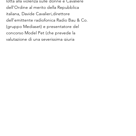
lotta alla violenza sulle donne e Cavaliere 
dell’Ordine al merito della Repubblica 
italiana, Davide Cavalieri,direttore 
dell’emittente radiofonica Radio Bau & Co. 
(gruppo Mediaset) e presentatore del 
concorso Model Pet (che prevede la 
valutazione di una severissima giuria 
composta da soli bambini) e il vincitore del 
concorso stesso.
Seguiranno maggiori informazioni.
Condividi questo evento
©
2014-2022
Sporting Club Monterosa Novara
Via XXV Aprile n. 4