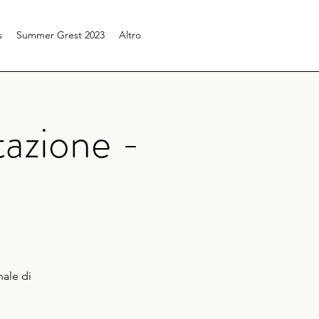
s
Summer Grest 2023
Altro
azione -
nale di