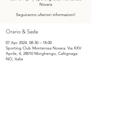
Novara
Seguiranno ulteriori informazioni!
Orario & Sede
07 Apr 2024, 08:30 – 18:00
Sporting Club Monterosa Novara, Via XXV
Aprile, 4, 28010 Morghengo, Caltignaga
NO, Italia
Condividi questo evento
©
2014-2022
Sporting Club Monterosa Novara