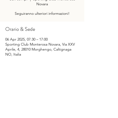
Novara
Seguiranno ulteriori informazioni!
Orario & Sede
06 Apr 2025, 07:30 – 17:00
Sporting Club Monterosa Novara, Via XXV
Aprile, 4, 28010 Morghengo, Caltignaga
NO, Italia
Condividi questo evento
©
2014-2022
Sporting Club Monterosa Novara