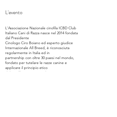
L'evento
L'Associazione Nazionale cinofila ICBD Club
Italiano Cani di Razza nasce nel 2014 fondata
dal Presidente
Cinologo Ciro Boiano ed esperto giudice
Internazionale All Breed, è riconosciuta
regolarmente in Italia ed in
partnership con oltre 30 paesi nel mondo,
fondato per tutelare le razze canine e
applicare il principio etico
del cinofilo quasi ormai dimenticato. ICBD
esegue e certifica la razza canina sulla base
di uno scrupoloso
giudizio e valutazione morfologica effettuato
da Esperti Giudici abilitati e dà modo a
Condividi questo evento
chiunque non abbia il
pedigree di essere finalmente sicuro della
razza depositando il campione biologico
“DNA” del proprio cane