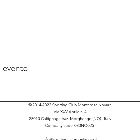
o evento
© 2014-2022 Sporting Club Monterosa Novara
Via XXV Aprile n. 4
28010 Caltignaga fraz. Morghengo (NO) - Italy
Company code: 030NO025
​
info@sportingclubmonterosa.it