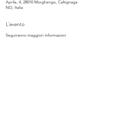
Aprile, 4, 28010 Morghengo, Caltignaga
NO, Italia
L'evento
Seguiranno maggiori informazioni
Condividi questo evento
©
2014-2022
Sporting Club Monterosa Novara
Via XXV Aprile n. 4
28010 Caltignaga fraz. Morghengo (NO) - Italy
Company code: 030NO025
​
info@sportingclubmonterosa.it