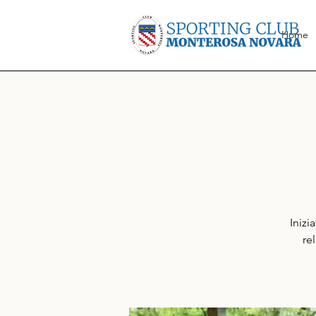
Home
Inizi
re