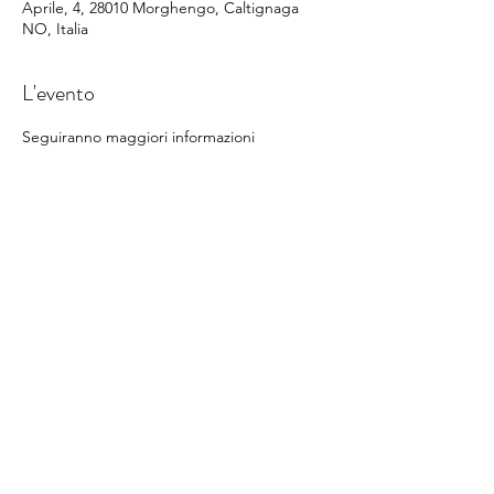
Aprile, 4, 28010 Morghengo, Caltignaga
NO, Italia
L'evento
Seguiranno maggiori informazioni
Condividi questo evento
©
2014-2022
Sporting Club Monterosa Novara
Via XXV Aprile n. 4
28010 Caltignaga fraz. Morghengo (NO) - Italy
Company code: 030NO025
​
info@sportingclubmonterosa.it