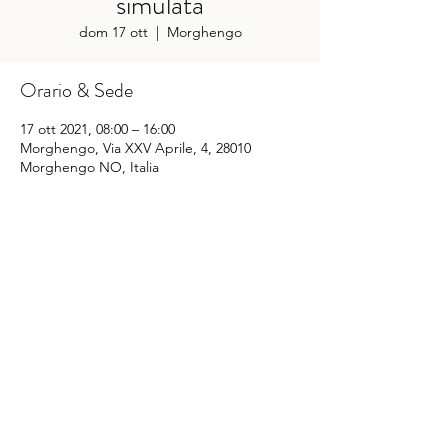
simulata
dom 17 ott
  |  
Morghengo
Orario & Sede
17 ott 2021, 08:00 – 16:00
Morghengo, Via XXV Aprile, 4, 28010
Morghengo NO, Italia
Condividi questo evento
©
2014-2025
Sporting Club Monterosa Novara
Via XXV Aprile n. 4
28010 Caltignaga fraz. Morghengo (NO) – Italia