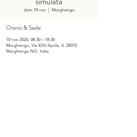
simulata
dom 10 nov
  |  
Morghengo
Orario & Sede
10 nov 2024, 08:30 – 18:30
Morghengo, Via XXV Aprile, 4, 28010
Morghengo NO, Italia
Condividi questo evento
©
2014-2025
Sporting Club Monterosa Novara
Via XXV Aprile n. 4
28010 Caltignaga fraz. Morghengo (NO) – Italia