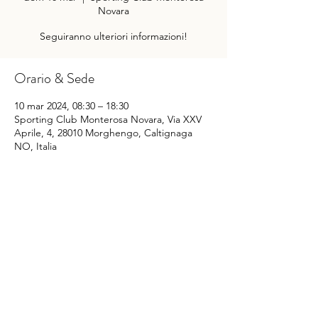
Novara
Seguiranno ulteriori informazioni!
Orario & Sede
10 mar 2024, 08:30 – 18:30
Sporting Club Monterosa Novara, Via XXV
Aprile, 4, 28010 Morghengo, Caltignaga
NO, Italia
Condividi questo evento
©
2014-2025
Sporting Club Monterosa Novara