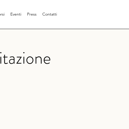
rsi
Eventi
Press
Contatti
itazione