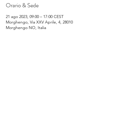
Orario & Sede
21 ago 2023, 09:00 – 17:00 CEST
Morghengo, Via XXV Aprile, 4, 28010
Morghengo NO, Italia
Condividi questo evento
©
2014-2025
Sporting Club Monterosa Novara
Via XXV Aprile n. 4
28010 Caltignaga fraz. Morghengo (NO) – Italia
Codice Aziendale: 030NO025​
info@sportingclubmonterosa.it
Cell. +39
347 5645472