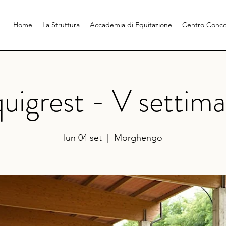
Home
La Struttura
Accademia di Equitazione
Centro Conco
uigrest - V settim
lun 04 set
  |  
Morghengo