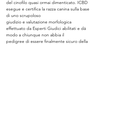
del cinofilo quasi ormai dimenticato. ICBD 
esegue e certifica la razza canina sulla base 
di uno scrupoloso
giudizio e valutazione morfologica 
effettuato da Esperti Giudici abilitati e dà 
modo a chiunque non abbia il
pedigree di essere finalmente sicuro della 
razza depositando il campione biologico 
“DNA” del proprio cane
Mostra di più
Condividi questo evento
©
2014-2025
Sporting Club Monterosa Novara