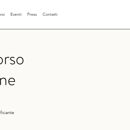
rsi
Eventi
Press
Contatti
orso
one
ficante