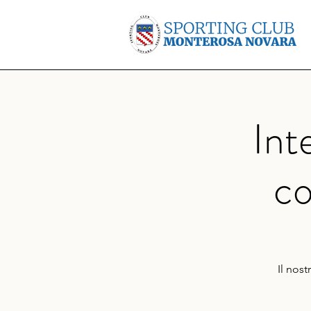
Int
co
Il nos