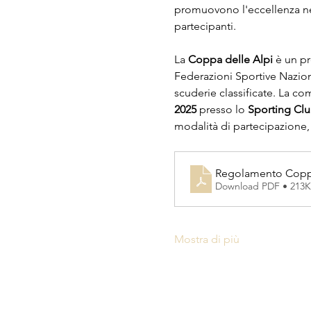
promuovono l'eccellenza nel
partecipanti.
La 
Coppa delle Alpi
 è un pr
Federazioni Sportive Nazional
scuderie classificate. La com
2025
 presso lo 
Sporting Cl
modalità di partecipazione, v
Regolamento Coppa
Download PDF • 213
Mostra di più