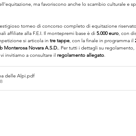
l'equitazione, ma favoriscono anche lo scambio culturale e spor
estigioso torneo di concorso completo di equitazione riservato a
i affiliate alla F.E.I. Il montepremi base è di 
5.000 euro
, con di
petizione si articola in 
tre tappe
, con la finale in programma il 
ub Monterosa Novara A.S.D.
. Per tutti i dettagli su regolamento, c
i invitiamo a consultare il 
regolamento allegato
.
 delle Alpi
.pdf
KB