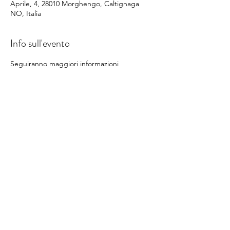
Aprile, 4, 28010 Morghengo, Caltignaga
NO, Italia
Info sull'evento
Seguiranno maggiori informazioni
Condividi questo evento
©
2014-2025
Sporting Club Monterosa Novara
Via XXV Aprile n. 4
28010 Caltignaga fraz. Morghengo (NO) – Italia
Codice Aziendale: 030NO025​
info@sportingclubmonterosa.it