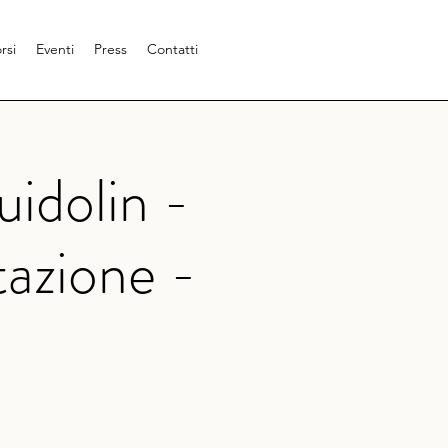
rsi
Eventi
Press
Contatti
idolin -
azione -