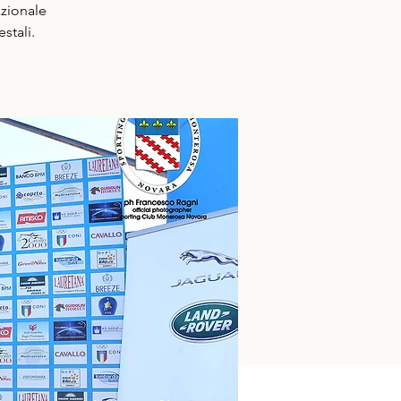
azionale
stali.